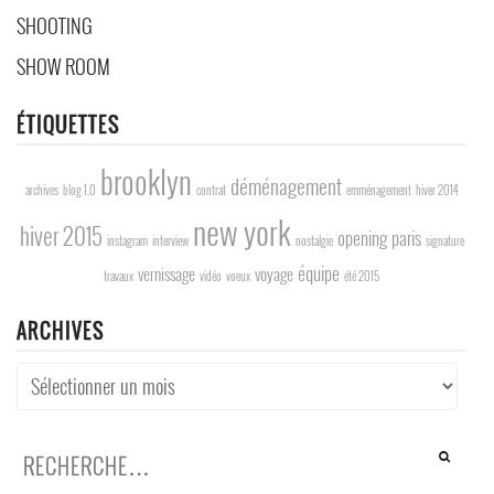
SHOOTING
SHOW ROOM
ÉTIQUETTES
brooklyn
déménagement
archives
blog 1.0
contrat
emménagement
hiver 2014
new york
hiver 2015
opening
paris
instagram
interview
nostalgie
signature
équipe
vernissage
voyage
travaux
vidéo
voeux
été 2015
ARCHIVES
Archives
Rechercher :