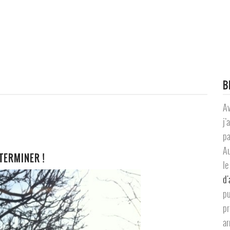
B
A
j
pa
Au
TERMINER !
l
d'
p
p
ar