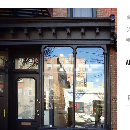
d
2
op
A
Ar
Re