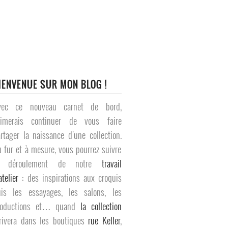
IENVENUE SUR MON BLOG !
vec ce nouveau carnet de bord,
’aimerais continuer de vous faire
rtager la naissance d'une collection.
 fur et à mesure, vous pourrez suivre
e déroulement de notre
travail
atelier
: des inspirations aux croquis
uis les essayages, les salons, les
roductions et… quand
la collection
rivera dans les boutiques
rue Keller
,