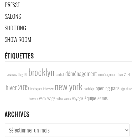
PRESSE
SALONS
SHOOTING
SHOW ROOM
ÉTIQUETTES
brooklyn
déménagement
archives
blog 1.0
contrat
emménagement
hiver 2014
new york
hiver 2015
opening
paris
instagram
interview
nostalgie
signature
équipe
vernissage
voyage
travaux
vidéo
voeux
été 2015
ARCHIVES
Archives