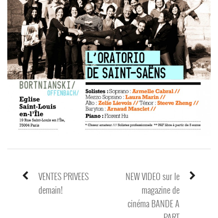
VENTES PRIVEES
NEW VIDEO sur le
POST
demain!
magazine de
NAVIGATION
cinéma BANDE A
PART