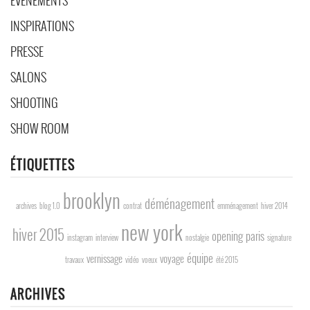
INSPIRATIONS
PRESSE
SALONS
SHOOTING
SHOW ROOM
ÉTIQUETTES
brooklyn
déménagement
archives
blog 1.0
contrat
emménagement
hiver 2014
new york
hiver 2015
opening
paris
instagram
interview
nostalgie
signature
équipe
vernissage
voyage
travaux
vidéo
voeux
été 2015
ARCHIVES